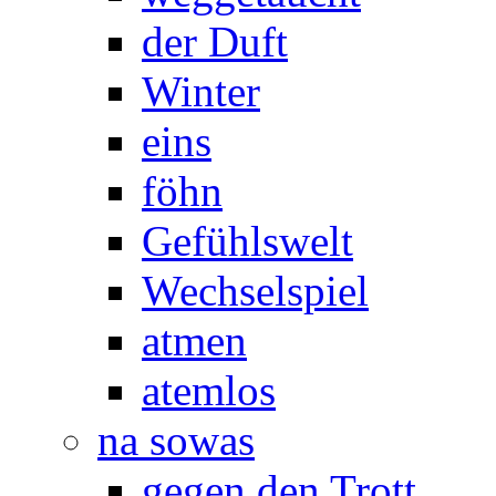
der Duft
Winter
eins
föhn
Gefühlswelt
Wechselspiel
atmen
atemlos
na sowas
gegen den Trott