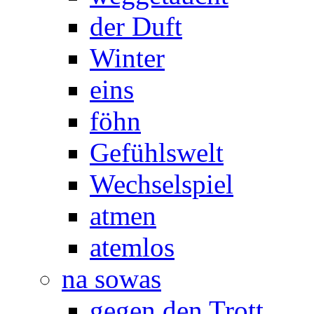
der Duft
Winter
eins
föhn
Gefühlswelt
Wechselspiel
atmen
atemlos
na sowas
gegen den Trott